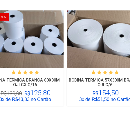
RTA
INA TERMICA BRANCA 80X80M
BOBINA TERMICA 57X300M B
OJI CX C/16
OJI C/6
125,80
154,50
R$130,00
R$
R$
3x
de R$43,33 no Cartão
3x
de R$51,50 no Cartã