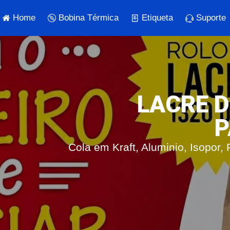
Home
Bobina Térmica
Etiqueta
Suporte
LACRE 
P
Cola em Kraft, Aluminio, Isopor