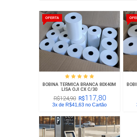
OFERTA
OFE
BOBINA TERMICA BRANCA 80X40M
BOB
LISA OJI CX C/30
117,80
R$124,90
R$
3x
de R$41,63 no Cartão